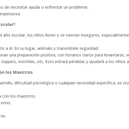
so de necesitar ayuda o enfrentar un problema.
respetuosa.
Escolar?
 año escolar, los niños lloren o se sientan inseguros, especialmente
unto a él. En su lugar, anímalo y transmítele seguridad.
sean una preparación positiva, con horarios claros para levantarse, ves
 toppers, mochilas, etc. Esto evitará pérdidas y ayudará a los niños 
on los Maestros
arrollo, dificultad psicológica o cualquier necesidad específica, es c
a con los maestros.
 como:
rse.
.