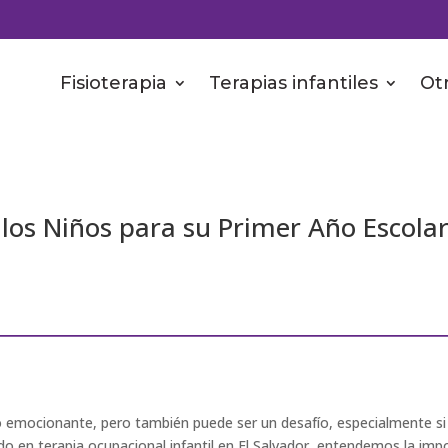
Fisioterapia
Terapias infantiles
Otr
los Niños para su Primer Año Escolar
 emocionante, pero también puede ser un desafío, especialmente si e
do en terapia ocupacional infantil en El Salvador, entendemos la im