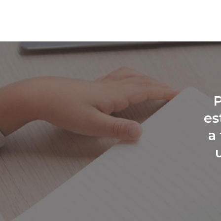
P
es
a 