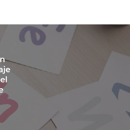
en
aje
 el
e