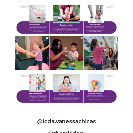
@lcda.vanessachicas