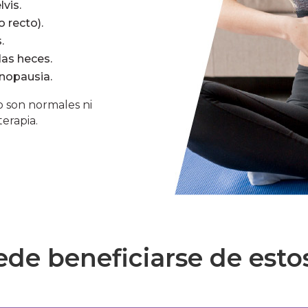
vis.
 recto).
.
las heces.
enopausia.
o son normales ni
erapia.
de beneficiarse de estos