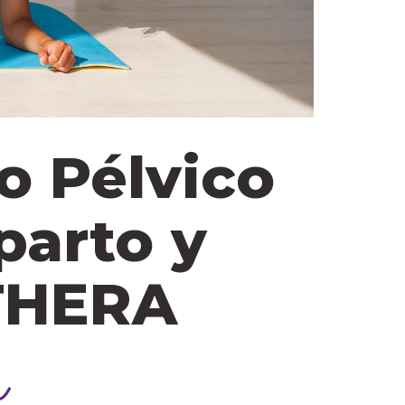
lo Pélvico
parto y
 THERA
r