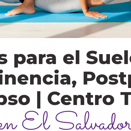
s para el Sue
inencia, Post
pso | Centro
en El Salvado