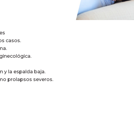
ses
os casos.
ma.
 ginecológica.
 y la espalda baja.
mo prolapsos severos.