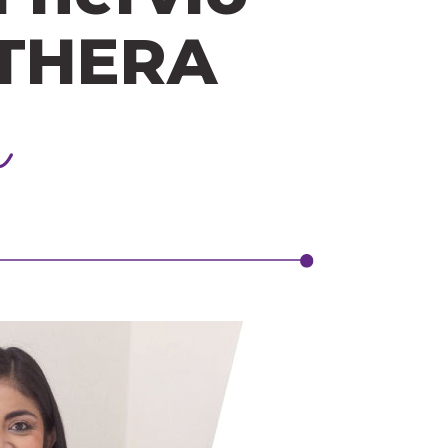
 THERA
r