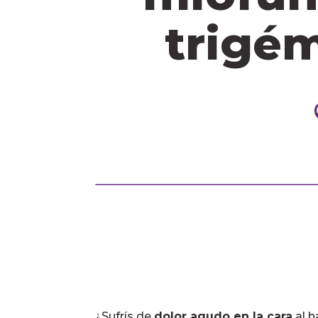
trigé
¿Sufrís de
dolor agudo en la cara
al h