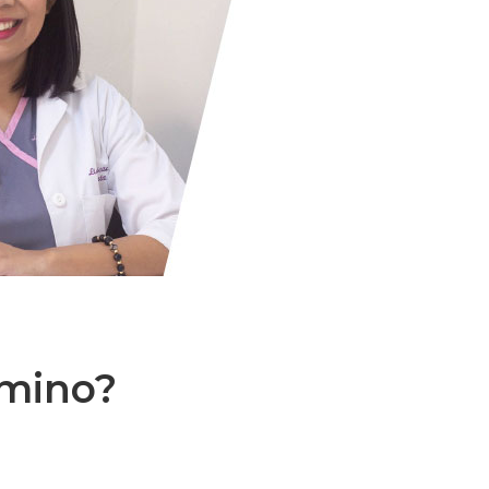
émino?