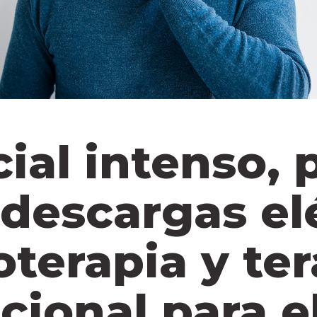
cial intenso,
descargas elé
oterapia y te
ional para e