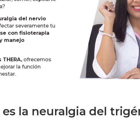
la?
ralgia del nervio
afectar severamente tu
se con fisioterapia
 y manejo
s THERA,
ofrecemos
mejorar la función
nestar.
es la neuralgia del trig