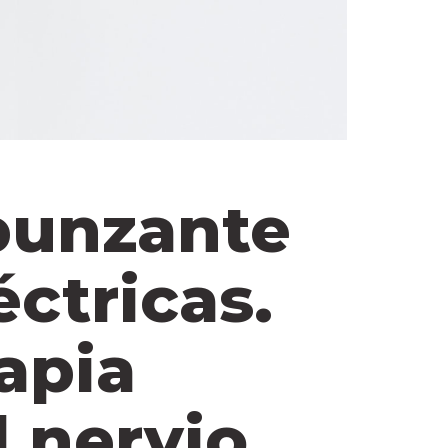
 punzante
ctricas.
rapia
l nervio