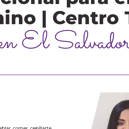
mino | Centro
en El Salvado
ablar, comer, cepillarte