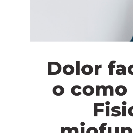
Dolor fa
o como 
Fisi
miofunc